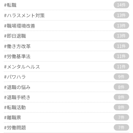
#転職
14件
#ハラスメント対策
13件
#職場環境改善
13件
#即日退職
13件
#働き方改革
11件
#労働基準法
11件
#メンタルヘルス
11件
#パワハラ
9件
#退職の悩み
8件
#退職手続き
8件
#転職活動
8件
#離職票
7件
#労働問題
7件