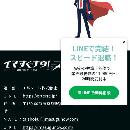
LINEで完結！
スピード退職！
安心の弁護士監修で、
業界最安値の11,980円〜
ー24時間受付中ー
運営
：エルターレ株式会社
LINEで無料相談
https://erterre.jp/
URL
：
住所
：〒160-0023 東京都新宿区西新宿7丁目15-1 アパライトビル5
階
taishoku@imasugunow.com
MAIL
：
https://imasugunow.com/
URL
：