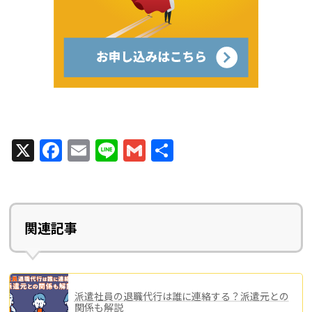
X
F
E
Li
G
共
a
m
n
m
有
c
ai
e
ai
e
l
l
関連記事
b
o
o
派遣社員の退職代行は誰に連絡する？派遣元との
k
関係も解説