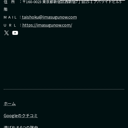
住所
：〒160-0023 東京都新宿区西新宿7丁目15-1 アパライトビル5
階
taishoku@imasugunow.com
MAIL
：
https://imasugunow.com/
URL
：
ホーム
Googleのクチコミ
選ばれる4つの理由