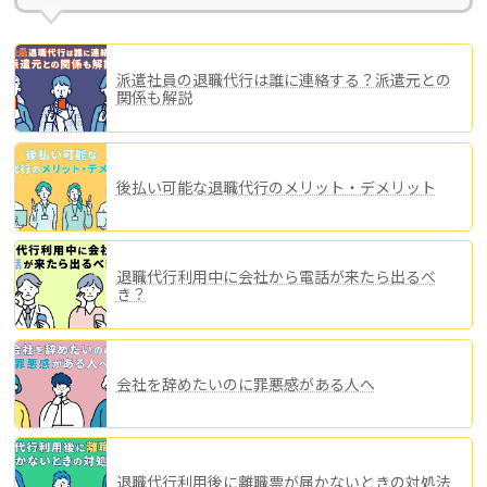
o
o
派遣社員の退職代行は誰に連絡する？派遣元との
k
関係も解説
後払い可能な退職代行のメリット・デメリット
退職代行利用中に会社から電話が来たら出るべ
き？
会社を辞めたいのに罪悪感がある人へ
退職代行利用後に離職票が届かないときの対処法