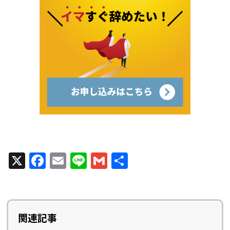
X
F
E
Li
G
共
a
m
n
m
有
c
ai
e
ai
e
l
l
関連記事
b