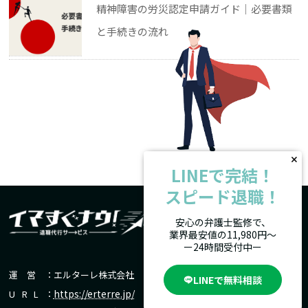
精神障害の労災認定申請ガイド｜必要書類
と手続きの流れ
LINEで完結！
スピード退職！
安心の弁護士監修で、
業界最安値の11,980円〜
ー24時間受付中ー
運営
：エルターレ株式会社
LINEで無料相談
https://erterre.jp/
URL
：