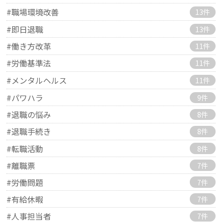
#職場環境改善
13件
#即日退職
13件
#働き方改革
11件
#労働基準法
11件
#メンタルヘルス
11件
#パワハラ
9件
#退職の悩み
8件
#退職手続き
8件
#転職活動
8件
#離職票
7件
#労働問題
7件
#有給休暇
7件
#人事担当者
7件