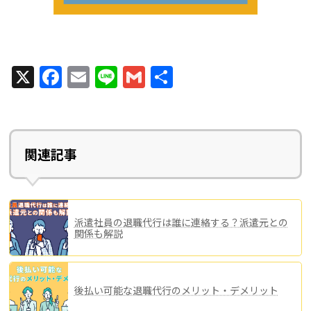
X
F
E
Li
G
共
a
m
n
m
有
c
ai
e
ai
e
l
l
関連記事
b
o
o
派遣社員の退職代行は誰に連絡する？派遣元との
k
関係も解説
後払い可能な退職代行のメリット・デメリット