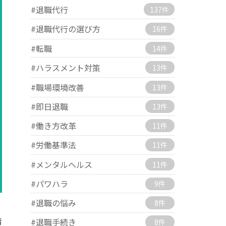
#退職代行
137件
#退職代行の選び方
16件
#転職
14件
#ハラスメント対策
13件
#職場環境改善
13件
#即日退職
13件
#働き方改革
11件
#労働基準法
11件
#メンタルヘルス
11件
#パワハラ
9件
#退職の悩み
8件
者
#退職手続き
8件