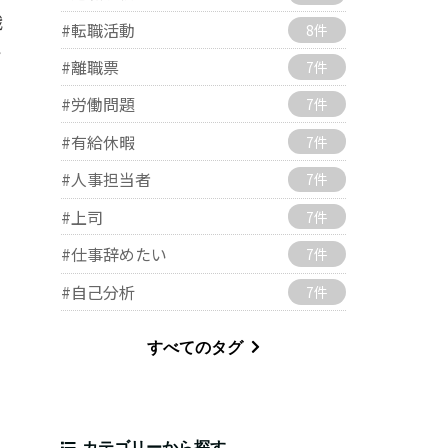
戦
#転職活動
8件
ッ
#離職票
7件
#労働問題
7件
#有給休暇
7件
#人事担当者
7件
#上司
7件
#仕事辞めたい
7件
#自己分析
7件
すべてのタグ
カテゴリーから探す