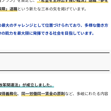
躍プラン」を策定し、
「希望を生み出す強い経済」退職
「夢を
保障」退職
という新たな三本の矢を掲げています。
の最大のチャレンジとして位置づけられており、多様な働き方
分の能力を最大限に発揮できる社会を目指しています。
方改革関連法」が成立しました。
取得義務化
、
同一労働同一賃金の原則
など、多岐にわたる内容