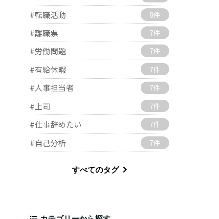
#転職活動
8件
り
#離職票
7件
#労働問題
7件
#有給休暇
7件
#人事担当者
7件
#上司
7件
#仕事辞めたい
7件
#自己分析
7件
すべてのタグ
カテゴリーから探す