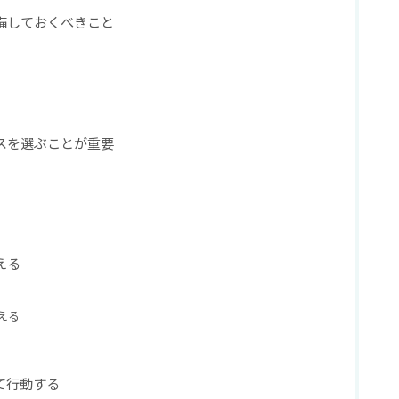
備しておくべきこと
スを選ぶことが重要
える
える
て行動する