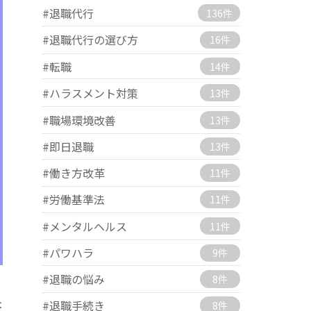
#退職代行
136件
#退職代行の選び方
16件
#転職
14件
#ハラスメント対策
13件
#職場環境改善
13件
#即日退職
13件
#働き方改革
11件
#労働基準法
11件
#メンタルヘルス
11件
#パワハラ
9件
#退職の悩み
8件
は
#退職手続き
8件