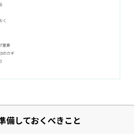
る
おく
が重要
功のカギ
う
準備しておくべきこと